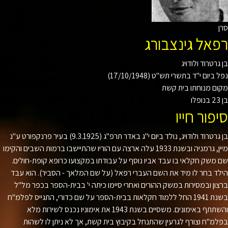
אל גינצבורג
גרטרוד ולודויג
ביום י"ד בתשרי תש"ט (17/10/1948)
ם מנוחתו בית קשת
פור חייו
גרטרוד ולודויג, נולד ביום י"ג באדר תרפ"ג
(9.3.1925)
בעיר פרנקפורט ע"נ
ן, גרמניה ובשנת
1933
עלה ארצה עם הוריו שהתיישבו ברמות השבים והקימו
משק חקלאי בו עבד אביו נוסף על עבודתו במקצועו כרופא קופת-חולים.
ד בחר לו מיד את השם העברי רפאל (על שם המלאך - הסביר). הוא עבד
ון ובמסירות במשק ההורים ואחרי סיימו כיתה י' בבית-הספר בכפר מל"ל
נת
1941
החל ללמוד חקלאות בבית-הספר על שם כדורי, התגייס לפלמ"ח
תתף באימונים. משסיים בשנת
1943
את אימוניו נכנס לשירות מלא
מ"ח וצורף לגרעין שהתנחל בקיבוץ בית קשת, אך לא ניתן לו לשהות