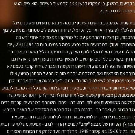
יעות במשק, כי מפקדיו דרשו ממנו להמשיך בשירות והוא ציית והגיע
רה לדרגת מ"פ.
ופת המאבק בבריטים השתתף בכמה מבצעים נועזים ומסוכנים של
מ"ח (פיצוץ הראדאר על הכרמל, שחרור המעפילים ממחנה עתלית, פיצוץ
בות, וכן הצליח להתחמק עם כל מחלקתו ממצור יגור אחרי "השבת
ורה" ועוד). במבצעים אלה נפצע כמה פעמים. ביום ה
29.11.1947
-, יום
טת עצרת האו"ם על חלוקת הארץ, היה מפקד בגליל המערבי. אחר-כך
יך בקורסים למ"כים אך סירב להמשיך בשירות בעורף וכך נראה לו גם
רות שהוצע לו במטה, ולדרישתו התקיפה הועבר לשירות קרבי. בעצם לא
ב את הצבאיות ואת המלחמה. "הריני מוכן לוותר על הפתרון הציוני, אילו
תי פתרון אחר לשאלת היהודים" - כתב - "אך כנראה אין דרך אחרת". לכן
א את חובתו בדרך יחידה זו, במסירות ובהצלחה. קודם כל היה מרבה לתבוע
מו, ולכן מצא אוזן קשבת אצל אחרים ועלה בידו לחנך חומר אנושי קשה
וגות ממושמעות ופעילות. בחטיבת "יפתח" השתתף במבצעים וקרבות רבים
 הכנופיות, ואחר-כך - בדרגת סרן - נגד הצבאות הסדירים של האויב. בכיבוש
 נפצע ברגלו ואחרי שלושה שבועות חזר לפלוגתו לנגב. גדודו ביצע את
לך הפותח של מבצע "יואב" לפריצת הדרך לנגב - תפיסת משלטי טריז בית
ן בליל
16
-
15
באוקטובר
1948
. מהלך זה נועד לנתק את הכוחות המצריים