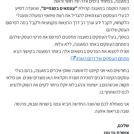
במועצה, במיוחד בימים אלה של חוסר ודאות:
השנה הוקמה במועצה קהילת
"עצמאים במגפיים"
, שנועדה לסייע
לבעלי העסקים העצמאים להגדיל את רשת שיתופי הפעולה ומעגלי
הלקוחות, לקבל ידע וערך רב דרך הרצאות מקצועיות ולקבל במה לפרסום
העסק שלהם.
בנוסף, בעלי העסקים במועצה מוזמנים לפרסם את פרטי העסק שלהם
במתחם העסקים באתר המועצה, ללא עלות.
תוכלו למצוא את הפרטים בנושאים אלה באתר המועצה בקישור הבא:
מתחם העסקים של דרום השרון
בחודשים מאי ויוני קיימנו לראשונה שווקי איכרים במועצה, בהם בעלי
עסקים הקימו דוכנים למכירת תוצרת חקלאית ו/או מוצרים שונים. אנו מלאי
תקווה שכשהמצב ישתפר וההגבלות יוקלו נחזור לקיים את השוק ולהציע
לכם להשתתף בו.
אני מאחלת לכם שהשנה החדשה תביא עמה בשורות טובות, פרנסה
טובה ובריאות איתנה.
שלכם,
אושרת גני גונן