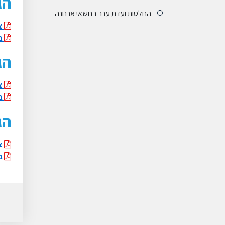
הגשת
החלטות ועדת ערר בנושאי ארנונה
צו
בק
הגשת
צו
בק
הגשת
צו
בק