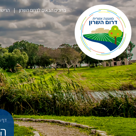
ברוכים הבאים לדרום השרון
הרישום לק
דף ה
הי