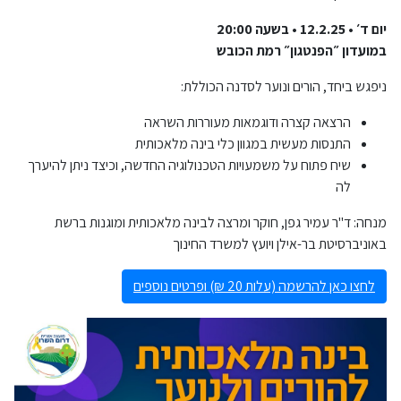
יום ד׳ • 12.2.25 • בשעה 20:00
במועדון ״הפנטגון״ רמת הכובש
ניפגש ביחד, הורים ונוער לסדנה הכוללת:
הרצאה קצרה ודוגמאות מעוררות השראה
התנסות מעשית במגוון כלי בינה מלאכותית
שיח פתוח על משמעויות הטכנולוגיה החדשה, וכיצד ניתן להיערך
לה
מנחה: ד"ר עמיר גפן, חוקר ומרצה לבינה מלאכותית ומוגנות ברשת
באוניברסיטת בר-אילן ויועץ למשרד החינוך
לחצו כאן להרשמה (עלות 20 ₪) ופרטים נוספים