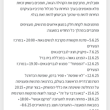
וסובלנית, מחבקים את הקהילה הגאה, תומכים בשוויון זכויות
מלא ומאמינים בערך החירות על מכלול מרכיביו ובעיקרם
החירות להיות מי שהינך והביטחון להיות זאת בגלוי.
מוזמנים.ות לקחת חלק במגוון אירועים מרגשים, מעצימים
ומחברים במהלך כל החודש במועצה:
5.6.25 • סדנת תקשורת מקרבת לנשים גאות • 20:00 • במרכז
הצעירים
7.6.25 • פיקניק חגיגי לגברים גאים
11.6.25 • הפנינג גאווה • במכללת בית ברל
12.6.25 • "המפתח" ״ מפגש לגברים גאים • 19:30 • במרכז
הצעירים
12.6.25 • ״לא שופטת״ • ספיר ברמן, שופטת הכדורגל
הטרנסג'נדרית הראשונה בעולם, בהרצאה מרגשת ומעצימה
על ההחלטה ששינתה את כללי המשחק • בצור יצחק • 20:15
15.6.25 • "בואו נדבר על זה" • קבוצה לזוגות מהקשת הטרנסית
18.6.25 • פתיחה חגיגית לתערוכה "מרקם אנושי" • 18:00 •
במבואת המועצה • התערוכה תוצג בין התאריכים 8.6.25–