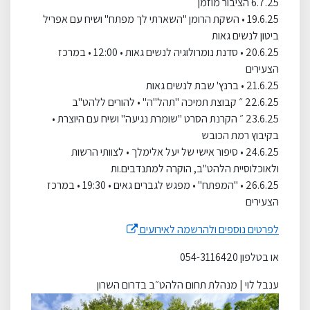
6.7.25 הציבור מוזמן
19.6.25 • השקת הרומן "השארתי לך מפתח" ושיח עם אפריל
ביטון לנשים גאות
20.6.25 • סדנת נומרולוגיה לנשים גאות • 12:00 • במרכז
הצעירים
21.6.25 • ברנץ' שבת לנשים גאות
22.6.25 ״ קבוצת תמיכה "תהל"ה" • להורים ללהט"ב
23.6.25 ״ הקרנת הסרט "שומרת נגיעה" ושיח עם היוצרת •
בקיבוץ רמת הכובש
24.6.25 • סיפור אישי של יעל אלימלך • לצוותי הרשות
ולאוכלוסיית הלהט"ב, הוקרה למתנדבים.ות
26.6.25 • "המפתח" • מפגש לגברים גאים • 19:30 • במרכז
הצעירים
לפרטים נוספים ולהרשמה לאירועים
או בטלפון 054-3116420
ענבל לוי | מנהלת תחום הלהט״ב בדרום השרון