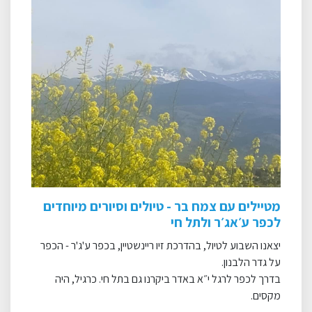
מטיילים עם צמח בר - טיולים וסיורים מיוחדים
לכפר ע׳אג׳ר ולתל חי
יצאנו השבוע לטיול, בהדרכת זיו ריינשטיין, בכפר ע'ג'ר - הכפר
על גדר הלבנון.
בדרך לכפר לרגל י״א באדר ביקרנו גם בתל חי. כרגיל, היה
מקסים.