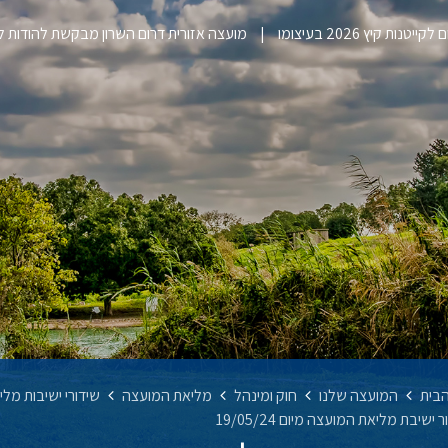
ייטנות קיץ 2026 בעיצומו
מועצה אזורית דרום השרון מבקשת להודות 
בית
המועצה שלנו
חוק ומינהל
מליאת המועצה
שידורי ישיבות מל
 ישיבת מליאת המועצה מיום 19/05/24