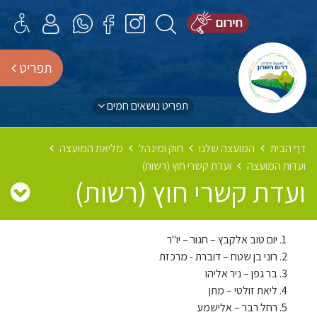
תפריט
תפריט נושאים חמים
דף הבית
המועצה שלנו
חוק ומינהל
מליאת המועצה
ועדות המועצה
ועדת קשרי חוץ (רשות)
ועדת קשרי חוץ (רשות)
יום טוב אלקבץ – חגור – יו"ר
רוני בן שטח – דוברת - מרכזת
בר גפן – ניר אליהו
ליאת זולטי – מתן
רחל רבר – אלישמע