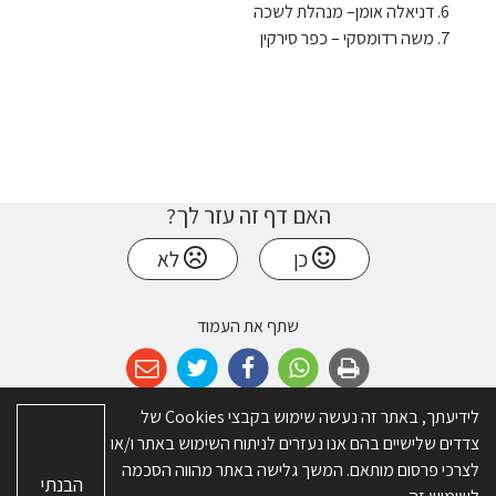
דניאלה אומן– מנהלת לשכה
משה רדומסקי – כפר סירקין
האם דף זה עזר לך?
כן
לא
שתף את העמוד
לידיעתך, באתר זה נעשה שימוש בקבצי Cookies של
צדדים שלישיים בהם אנו נעזרים לניתוח השימוש באתר ו/או
© כל הזכויות שמורות ל-מועצה אזורית דרום השרון. האתר פותח על ידי
א.ש
לצרכי פרסום מותאם. המשך גלישה באתר מהווה הסכמה
הבנתי
בינה