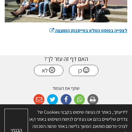
לצפייה בפוסט המלא בפייסבוק המועצה
האם דף זה עזר לך?
כן
לא
שתף את העמוד
לידיעתך, באתר זה נעשה שימוש בקבצי Cookies של
צדדים שלישיים בהם אנו נעזרים לניתוח השימוש באתר ו/או
© כל הזכויות שמורות ל-מועצה אזורית דרום השרון. האתר פותח על ידי
א.ש
לצרכי פרסום מותאם. המשך גלישה באתר מהווה הסכמה
הבנתי
בינה