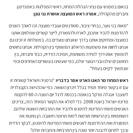
בנאום במפגש עם נציגי הנהלת המחוז, ראשי המפלגות באמנדינגן
וחברים מהקהילה,
אמרה ראש המועצה אושרת גני גונן:
"מאות בני נוער, נבחרי ציבור, סטודנטים ועובדי מועצה זכו לאורך השנים
להזדמנות להכיר אתכם, לארח ולהתארח, לייצר קשרים שמלווים אותנו
כמועצה ומחזקים אותנו בדרך שאנחנו צועדים בה. במשלחת זו זכינו גם
אנחנו לחוות את משמעות הדיאלוג המשותף בין הקהילות. אנחנו נחושים
להמשיך אותו דרך למידה משותפת, תמיכה הדדית, כבוד וחברות, בין
התושבים שלנו ובני הנוער שלנו, כפי שעשינו בעשורים האחרונים וכפי
שנמשיך לקיים בעתיד".
ראש המחוז מר האנו הארט אמר בדבריו
: "גרמניה וישראל קשורות זו
עם זו בקשר מיוחד תמיד בגלל זיכרון השואה. כפי שהדגישה הקנצלרית
לשעבר אנגלה מרקל בנאומה בכנסת לרגל יום השנה ה-60 להקמת
מדינת ישראל בשנת 2008. כדי למלא את הקשר המיוחד הזה, צריכים
האנשים משתי המדינות להיפגש ולהכיר את התרבויות השונות שלהם.
השותפויות בין הרשויות תורמות לזאת תרומה חשובה. הן נותנות את
המסגרת ואת ההזדמנות לאנשים משתי המדינות להיפגש, לבקר הדדית
ובכך לתרום להבנה יותר טובה בין התרבויות והחברות שלנו".